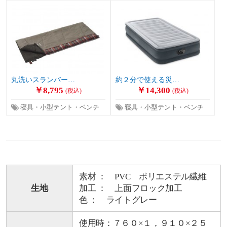
丸洗いスランバー…
約２分で使える災…
￥8,795
￥14,300
(税込)
(税込)
寝具・小型テント・ベンチ
寝具・小型テント・ベンチ
素材 ： PVC ポリエステル繊維
生地
加工 ： 上面フロック加工
色 ： ライトグレー
使用時：７６０×１，９１０×２５