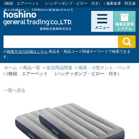
2枚組 エアーベット （ハンディポンプ・ピロー 付き）｜備蓄倉庫・防災倉
庫や資機材なら【星野総合商事株式会社】
※
検索方法の詳細はこちら
商品名・商品コード関連キーワードで検索できま
す。
ホーム
>
商品一覧
>
生活用品関連
>
寝具・小型テント・ベンチ
>
2枚組 エアーベット （ハンディポンプ・ピロー 付き）
一覧へ戻る