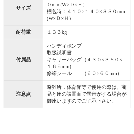
０mm (W×Ｄ×Ｈ）
サイズ
梱包時：４１０×１４０×３３０mm
(W×Ｄ×Ｈ）
耐荷重
１３６kg
ハンディポンプ
取扱説明書
付属品
キャリーバッグ（４３０×３６０×
１６５mm）
修繕シール （６０×６０mm）
避難所，体育館等で使用の際は、商
注意点
品と床の設置面で異音がする場合が
御座いますのでご了承下さい。