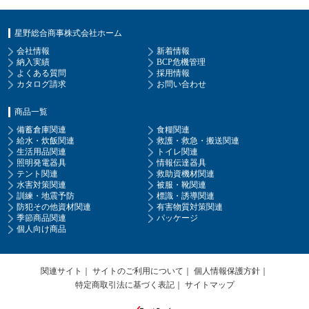
星野総合商事株式会社ホーム
会社情報
新着情報
納入実績
BCP危機管理
よくある質問
採用情報
カタログ請求
お問い合わせ
商品一覧
備蓄倉庫関連
食糧関連
給水・炊飯関連
救護・救急・搬送関連
生活用品関連
トイレ関連
照明発電器具
情報伝達器具
テント関連
救助資機材関連
水害対策関連
被服・靴関連
訓練・地震予防
標識・誘導関連
防犯その他資材関連
有害物質対策関連
季節商品関連
パッケージ
個人向け商品
関連サイト
サイトのご利用について
個人情報保護方針
特定商取引法に基づく表記
サイトマップ