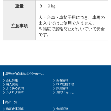
重量
８．９kg
人・台車・車椅子用につき、車両の
出入りではご使用できません。
注意事項
※幅広で脱輪防止が付いていて安全
です。
星野総合商事株式会社ホーム
会社情報
新着情報
納入実績
BCP危機管理
よくある質問
採用情報
カタログ請求
お問い合わせ
商品一覧
備蓄倉庫関連
食糧関連