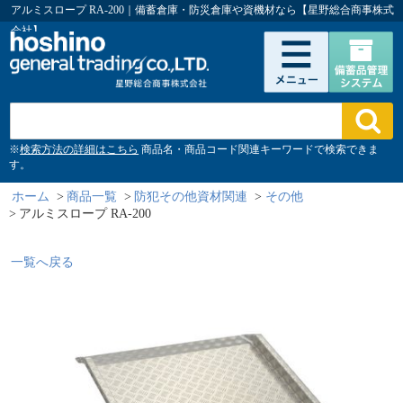
アルミスロープ RA-200｜備蓄倉庫・防災倉庫や資機材なら【星野総合商事株式
会社】
※
検索方法の詳細はこちら
商品名・商品コード関連キーワードで検索できま
す。
ホーム
>
商品一覧
>
防犯その他資材関連
>
その他
>
アルミスロープ RA-200
一覧へ戻る