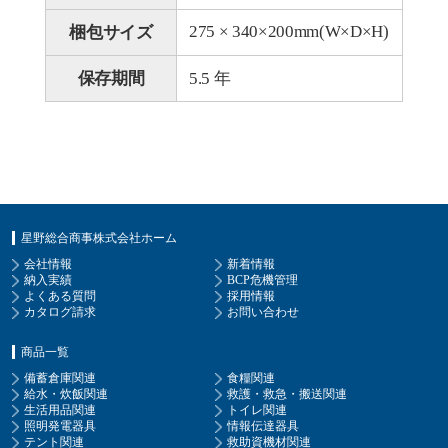
275 × 340×200mm(W×D×H)
梱包サイズ
保存期間
5.5 年
星野総合商事株式会社ホーム
会社情報
新着情報
納入実績
BCP危機管理
よくある質問
採用情報
カタログ請求
お問い合わせ
商品一覧
備蓄倉庫関連
食糧関連
給水・炊飯関連
救護・救急・搬送関連
生活用品関連
トイレ関連
照明発電器具
情報伝達器具
テント関連
救助資機材関連