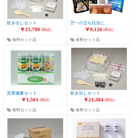
炊き出しセット …
万一の立ち往生に…
￥25,790
￥9,126
(税込)
(税込)
食料セット品
食料セット品
災害備蓄セット
炊き出しセット …
￥1,501
￥21,384
(税込)
(税込)
食料セット品
食料セット品