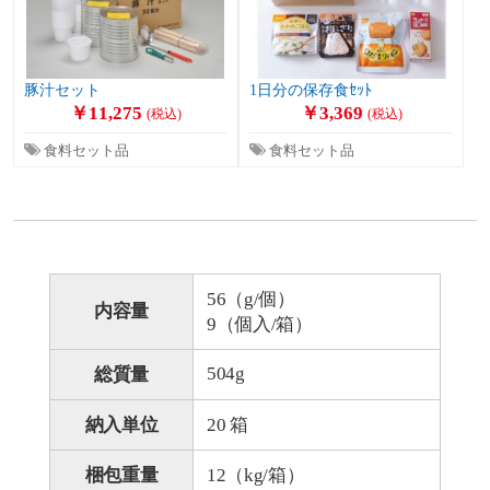
豚汁セット
1日分の保存食ｾｯﾄ
￥11,275
￥3,369
(税込)
(税込)
食料セット品
食料セット品
56（g/個）
内容量
9（個入/箱）
504g
総質量
納入単位
20 箱
梱包重量
12（kg/箱）