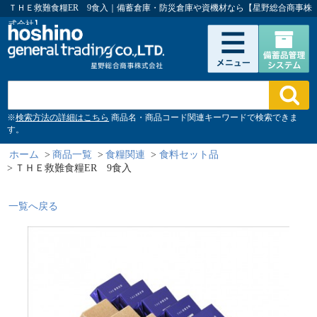
ＴＨＥ救難食糧ER 9食入｜備蓄倉庫・防災倉庫や資機材なら【星野総合商事株
式会社】
※
検索方法の詳細はこちら
商品名・商品コード関連キーワードで検索できま
す。
ホーム
>
商品一覧
>
食糧関連
>
食料セット品
>
ＴＨＥ救難食糧ER 9食入
一覧へ戻る